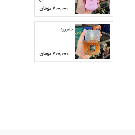
700,000
تومان
خمررره
700,000
تومان