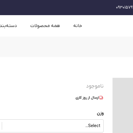
09301579
خانه
همه محصولات
دسته‌بند
ناموجود
ارسال از
روز کاری
وزن
Select...