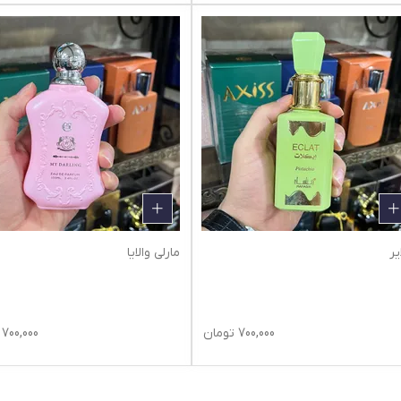
یر
مارلی والایا
700,000
تومان
700,000