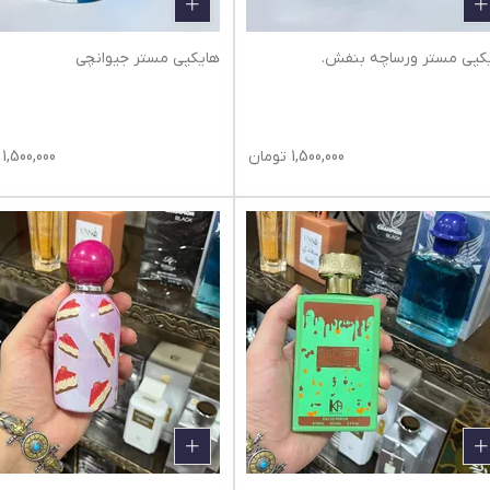
کپی مستر ورساچه بنفش.
هایکپی مستر جیوانچی
1,500,000
تومان
1,500,000