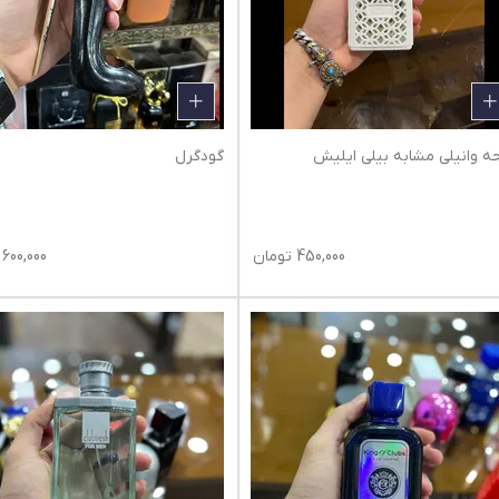
حه وانیلی مشابه بیلی ایلیش
گودگرل
450,000
تومان
600,000