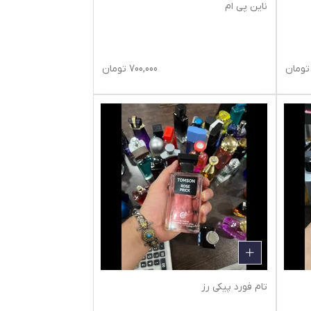
ناین پی ام
تومان
700,000
تومان
تام فورد پیکی رز