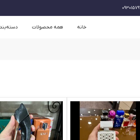
09301579
خانه
همه محصولات
دسته‌بند