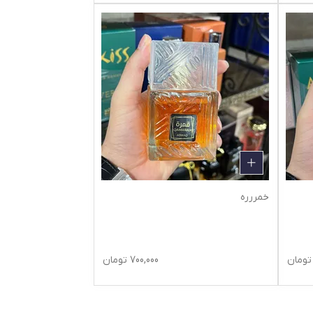
خمررره
تومان
700,000
تومان