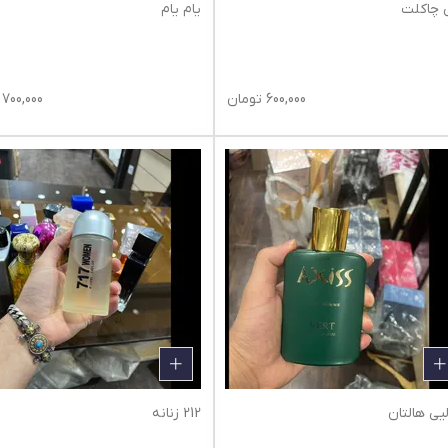
 چاکلت
یام یام
600,000
تومان
700,000
لیی هالتان
212 زنانه