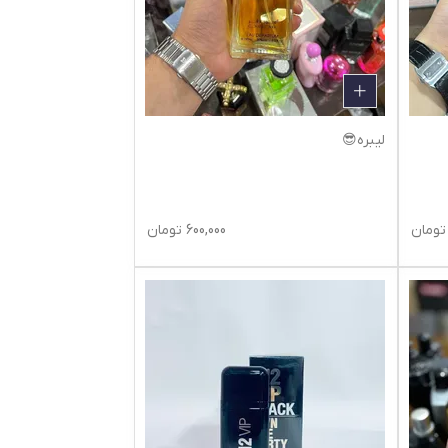
لیبره😎
تومان
600,000
تومان