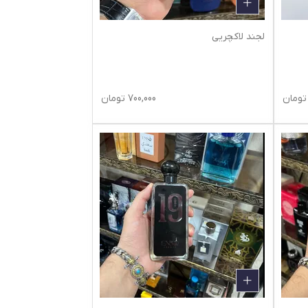
لجند لاکچریی
تومان
700,000
تومان