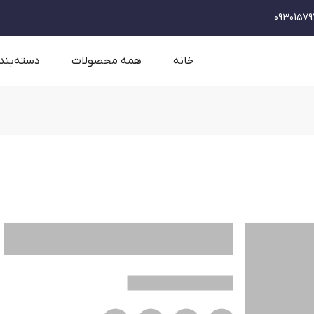
09301579
خانه
همه محصولات
دسته‌بند