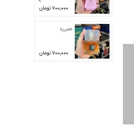
700,000
تومان
خمررره
700,000
تومان