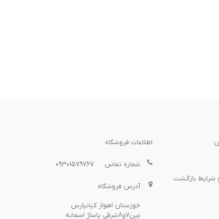
ن
اطلاعات فروشگاه
شماره تماس
09301579767
 شرایط بازگشت
آدرس فروشگاه
خوزستان اهواز کیانپارس
بین7و8شرقی پاساژ اسمانه