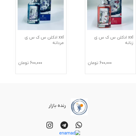
xxl ادکلن س ک س ی
xxl ادکلن س ک س ی
زنانه
مردانه
600,000
تومان
600,000
تومان
رنده بازار