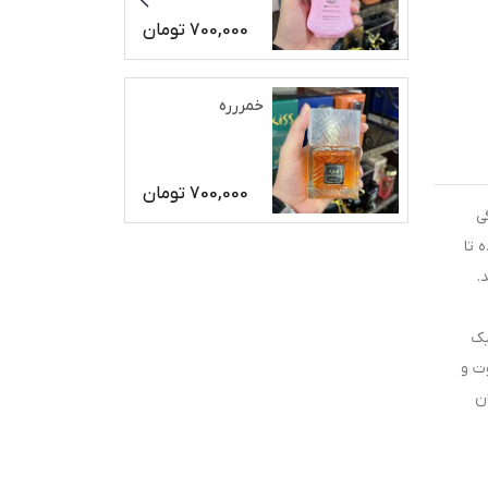
700,000
تومان
خمررره
700,000
تومان
ی
 تا
.
یک
ت و
ن