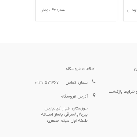
ومان
450,000
تومان
ن
اطلاعات فروشگاه
شماره تماس
09301579767
 شرایط بازگشت
آدرس فروشگاه
خوزستان اهواز کیانپارس
بین7و8شرقی پاساژ اسمانه
طبقه اول میثم جعفری