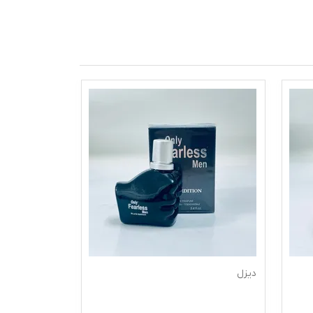
دیزل
xxl ادکلن س ک س ی زنانه