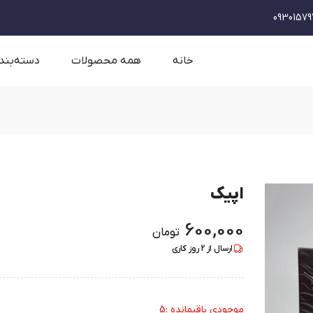
09301579
خانه
همه محصولات
دسته‌بند
اپیک
600,000
تومان
ارسال از
2
روز کاری
موجودی باقیمانده :5