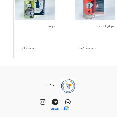
امواج گایدنس
درهم
600,000
تومان
600,000
تومان
رنده بازار