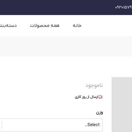
09301579
خانه
همه محصولات
دسته‌بند
ناموجود
ارسال از
روز کاری
وزن
Select...