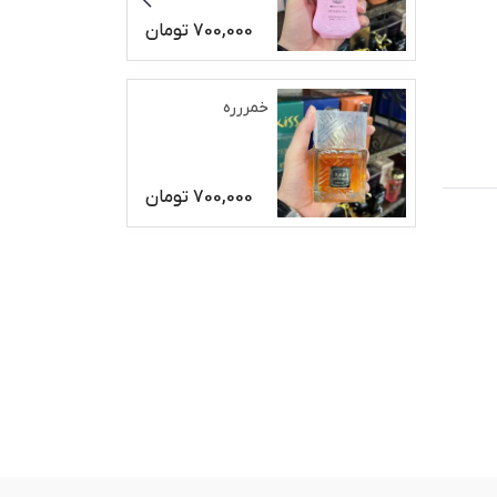
700,000
تومان
خمررره
700,000
تومان