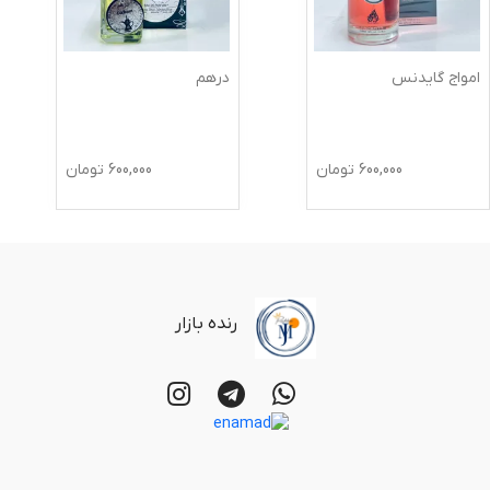
امواج گایدنس
درهم
600,000
تومان
600,000
تومان
رنده بازار