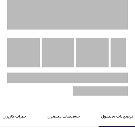
ارسال از
روز کاری
وزن
Select...
نحوه محاسبه قیمت بر‌ اساس وزن
توضیحات محصول
مشخصات محصول
نظرات کاربران