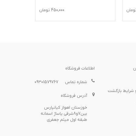
ومان
450,000
تومان
ن
اطلاعات فروشگاه
شماره تماس
09301579767
 شرایط بازگشت
آدرس فروشگاه
خوزستان اهواز کیانپارس
بین7و8شرقی پاساژ اسمانه
طبقه اول میثم جعفری