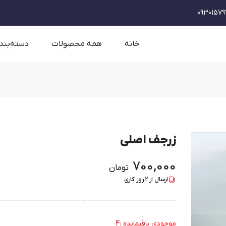
09301579
خانه
همه محصولات
دسته‌بند
زرجف اصلی
700,000
تومان
ارسال از
2
روز کاری
موجودی باقیمانده :4