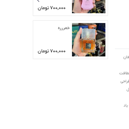
700,000
تومان
خمررره
700,000
تومان
رمغان
لطافت
راحی
ل
اد