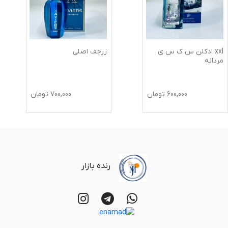
xxl ادکلن س ک س ی
زرجف اصلی
مردانه
600,000
تومان
700,000
تومان
رنده بازار