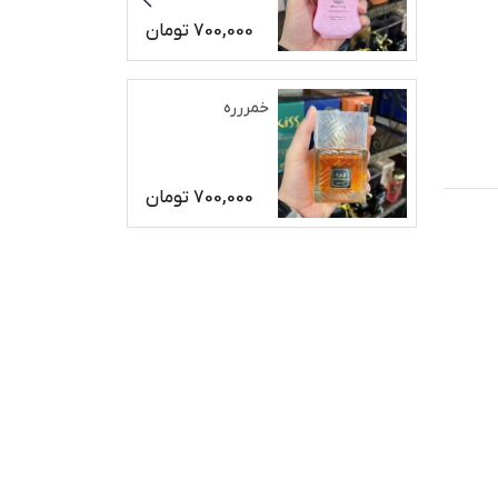
700,000
تومان
خمررره
700,000
تومان