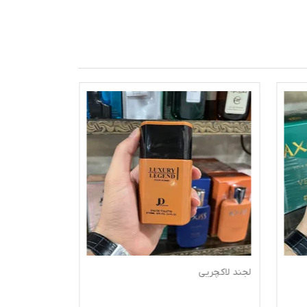
لجند لاکچریی
گودگرل