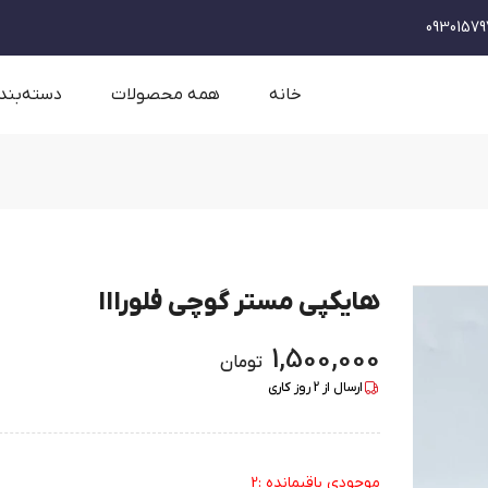
09301579
خانه
همه محصولات
دسته‌بند
هایکپی مستر گوچی فلورااا
1,500,000
تومان
ارسال از
2
روز کاری
موجودی باقیمانده :2