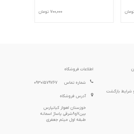
ومان
700,000
تومان
ن
اطلاعات فروشگاه
شماره تماس
09301579767
 شرایط بازگشت
آدرس فروشگاه
خوزستان اهواز کیانپارس
بین7و8شرقی پاساژ اسمانه
طبقه اول میثم جعفری