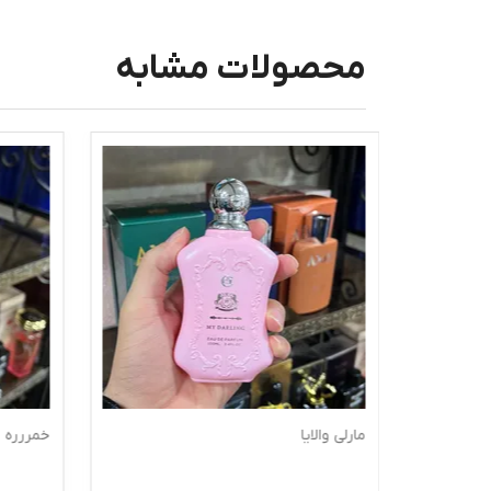
محصولات مشابه
مارلی والایا
خمررره