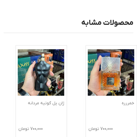
محصولات مشابه
خمررره
ژان پل گوتیه مردانه
700,000
تومان
700,000
تومان