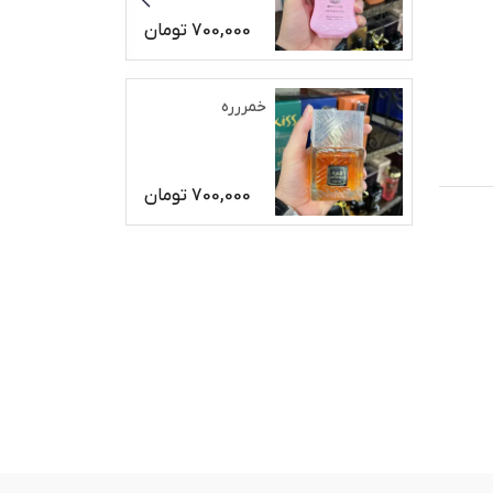
700,000
تومان
خمررره
700,000
تومان