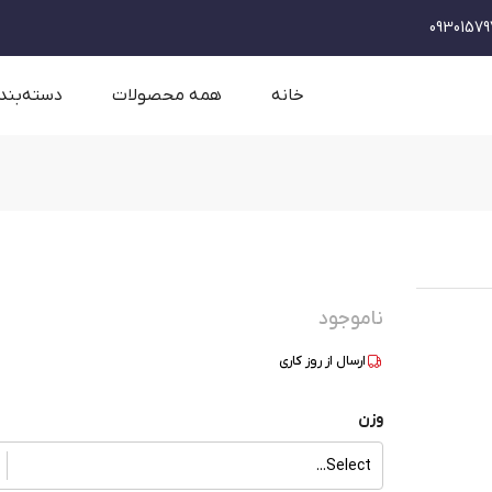
09301579
خانه
همه محصولات
دسته‌بند
ناموجود
ارسال از
روز کاری
وزن
Select...