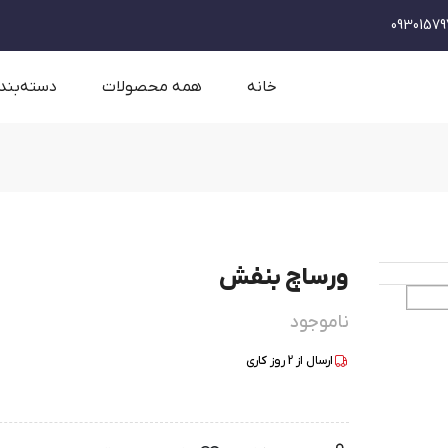
09301579
خانه
همه محصولات
دسته‌بند
ورساچ بنفش
ناموجود
ارسال از
2
روز کاری