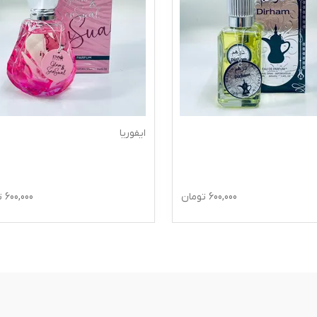
ایفوریا
600,000
تومان
600,000
ت