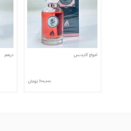
لیش)
امواج گایدنس
درهم
600,
تومان
600,000
تومان