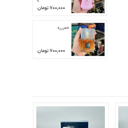
700,000
تومان
خمررره
700,000
تومان