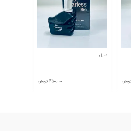
دیزل
xxl ادکلن س ک س ی زنانه
ومان
450,000
تومان