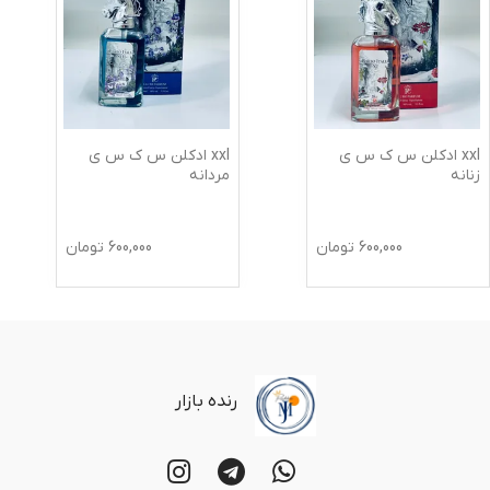
xxl ادکلن س ک س ی
xxl ادکلن س ک س ی
زنانه
مردانه
600,000
تومان
600,000
تومان
رنده بازار