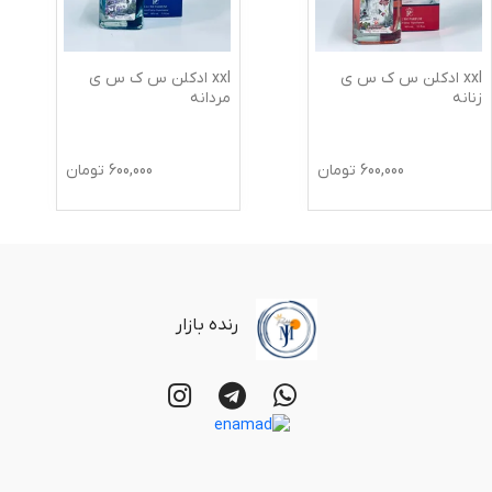
xxl ادکلن س ک س ی
xxl ادکلن س ک س ی
زنانه
مردانه
600,000
تومان
600,000
تومان
رنده بازار