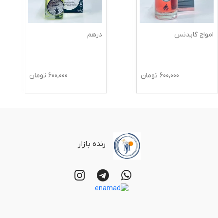
امواج گایدنس
درهم
600,000
تومان
600,000
تومان
رنده بازار