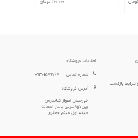
ومان
600,000
تومان
ن
اطلاعات فروشگاه
شماره تماس
09301579767
 شرایط بازگشت
آدرس فروشگاه
خوزستان اهواز کیانپارس
بین7و8شرقی پاساژ اسمانه
طبقه اول میثم جعفری