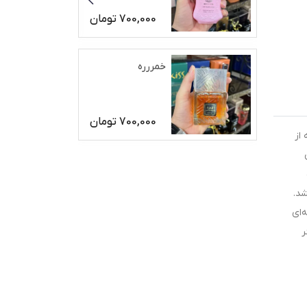
700,000
تومان
خمررره
700,000
تومان
از
شد.
‌ای
ر