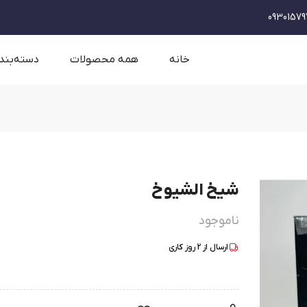
09301579
خانه
همه محصولات
دسته‌بند
شیخ الشیوخ
ناموجود
ارسال از
2
روز کاری