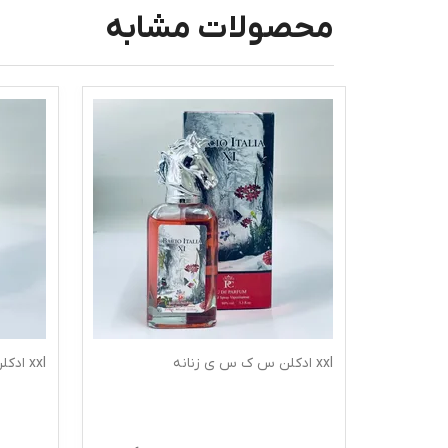
محصولات مشابه
xxl ادکلن س ک س ی زنانه
xxl ادکلن س ک س ی مردانه