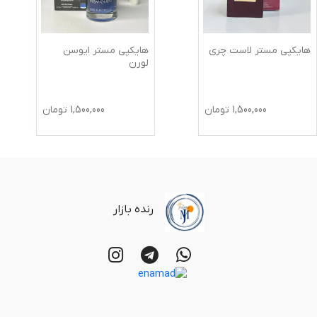
ر لاست چری
هایکپی مستر ایوسن
هایکپی مس
لورن
بلومم
1,500,0
تومان
1,500,000
تومان
رنده بازار