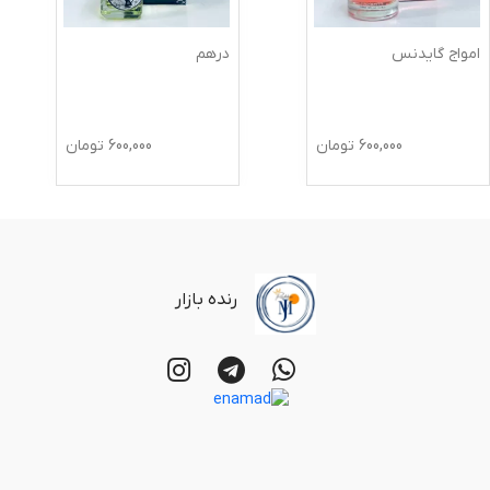
امواج گایدنس
درهم
600,000
تومان
600,000
تومان
رنده بازار