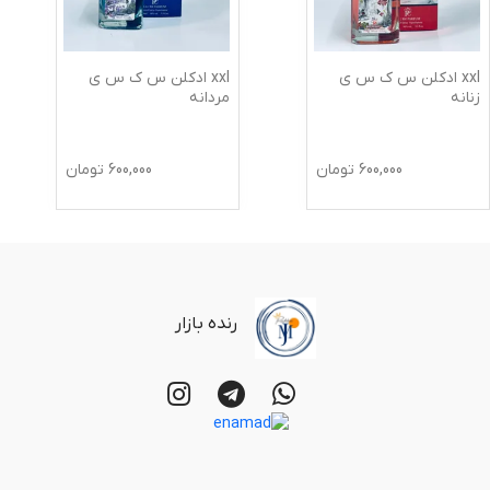
xxl ادکلن س ک س ی
xxl ادکلن س ک س ی
زنانه
مردانه
600,000
تومان
600,000
تومان
رنده بازار