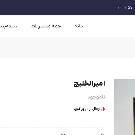
09301579
خانه
همه محصولات
دسته‌بند
امیرالخلیج
ناموجود
ارسال از
2
روز کاری