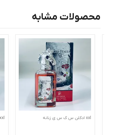
محصولات مشابه
xxl ادکلن س ک س ی زنانه
xxl ادکلن س ک س ی مردانه