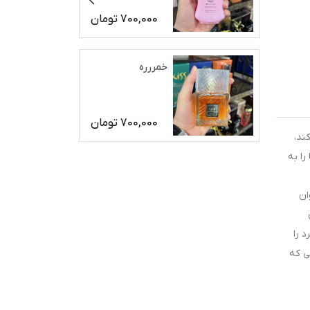
700,000
تومان
خمررره
700,000
تومان
ند،
را به
ان
د را
ی که