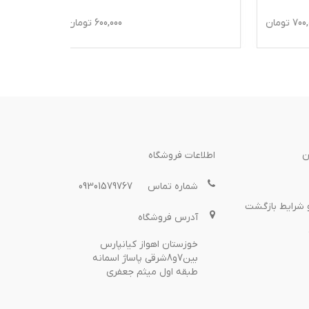
ومان
600,000
تومان
ن
اطلاعات فروشگاه
شماره تماس
09301579767
 شرایط بازگشت
آدرس فروشگاه
خوزستان اهواز کیانپارس
بین7و8شرقی پاساژ اسمانه
طبقه اول میثم جعفری