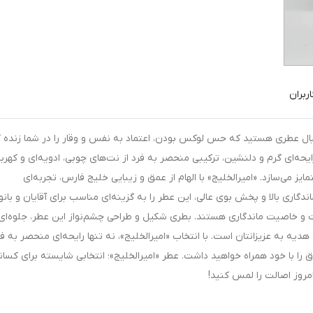
ربران
نبال عطری هستید که حس لوکس بودن، اعتماد به نفس و وقار را در شما زنده ک
یحه‌ای گرم و دلنشین، ترکیبی منحصر به فرد از نت‌های چوبی، ادویه‌ای و کهربا 
یز می‌سازد. «امیرالخلیج» با الهام از عمق و زیبایی خلیج فارس، تجربه‌ای
ندگاری بالا و پخش بوی عالی، این عطر را به گزینه‌ای مناسب برای آقایان و بانو
 و خاصیت ماندگاری هستند. بطری شکیل و طراحی چشم‌نواز این عطر، جلوه‌ای
هدیه به عزیزانتان است. با انتخاب «امیرالخلیج»، نه تنها رایحه‌ای منحصر به فر
ا با خود همراه خواهید داشت. عطر «امیرالخلیج»؛ انتخابی شایسته برای کسان
مروز اصالت را لمس کنید!