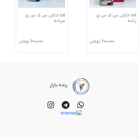
xxl ادکلن س ک س ی
xxl ادکلن س ک س ی
زنانه
مردانه
600,000
تومان
600,000
تومان
رنده بازار