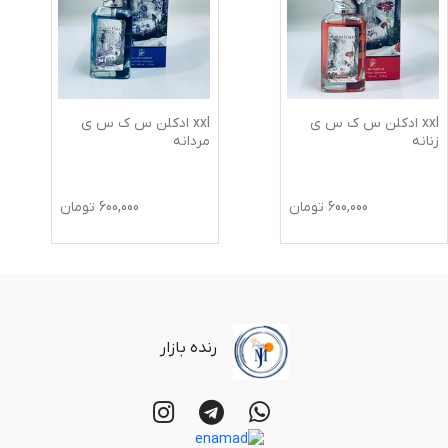
xxl ادکلن س ک س ی
xxl ادکلن س ک س ی
زنانه
مردانه
600,000
تومان
600,000
تومان
رنده بازار