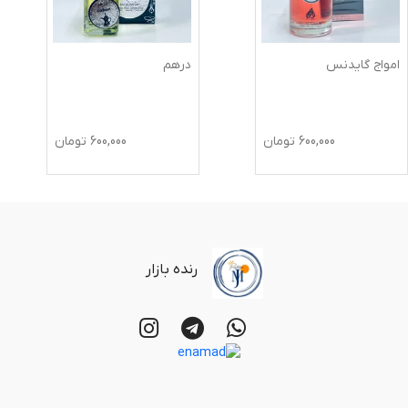
امواج گایدنس
درهم
600,000
تومان
600,000
تومان
رنده بازار