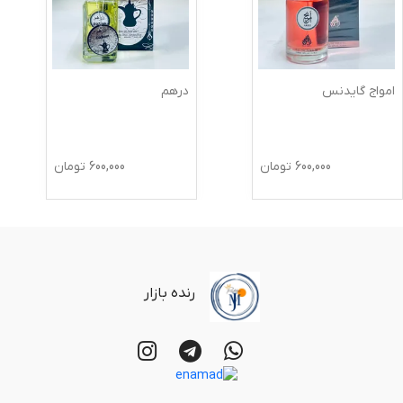
امواج گایدنس
درهم
600,000
تومان
600,000
تومان
رنده بازار