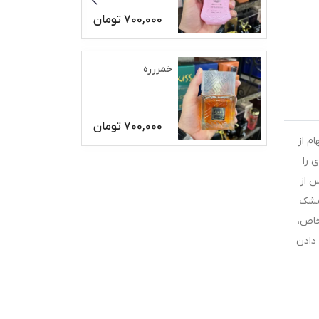
700,000
تومان
خمررره
700,000
تومان
م از
 را
س از
 مشک
خاص،
 دادن