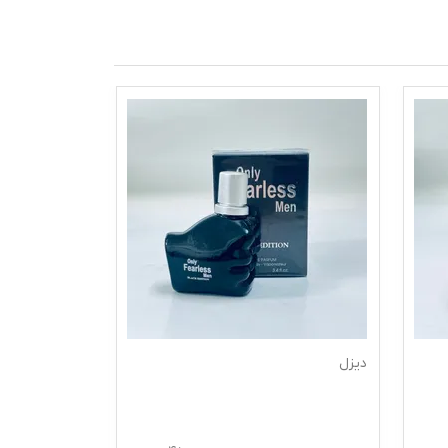
دیزل
xxl ادکلن س ک س ی زنانه