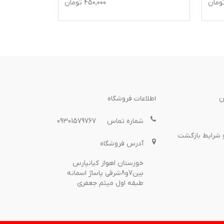
ومان
450,000
تومان
ن
اطلاعات فروشگاه
شماره تماس
09301579767
 شرایط بازگشت
آدرس فروشگاه
خوزستان اهواز کیانپارس
بین7و8شرقی پاساژ اسمانه
طبقه اول میثم جعفری