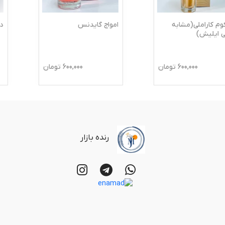
امواج گایدنس
درهم
600,000
تومان
600,000
تومان
رنده بازار