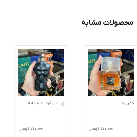
محصولات مشابه
خمررره
ژان پل گوتیه مردانه
700,000
تومان
700,000
تومان