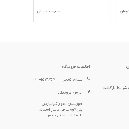
ومان
700,000
تومان
ن
اطلاعات فروشگاه
شماره تماس
09301579767
 شرایط بازگشت
آدرس فروشگاه
خوزستان اهواز کیانپارس
بین7و8شرقی پاساژ اسمانه
طبقه اول میثم جعفری