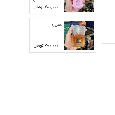
700,000
تومان
خمررره
700,000
تومان