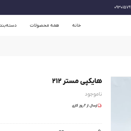
09301579
خانه
همه محصولات
دسته‌بند
هایکپی مستر 212
ناموجود
ارسال از
2
روز کاری