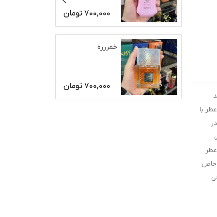
700,000
تومان
خمررره
700,000
تومان
د
عطر با
ر،
عطر
و خاص
تی