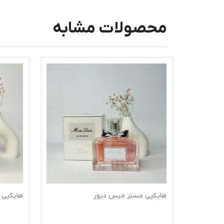
محصولات مشابه
هایکپی مستر میس دیور
هایکپی 