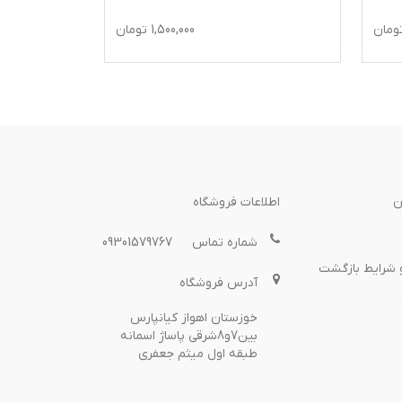
ومان
1,500,000
تومان
ن
اطلاعات فروشگاه
شماره تماس
09301579767
 شرایط بازگشت
آدرس فروشگاه
خوزستان اهواز کیانپارس
بین7و8شرقی پاساژ اسمانه
طبقه اول میثم جعفری