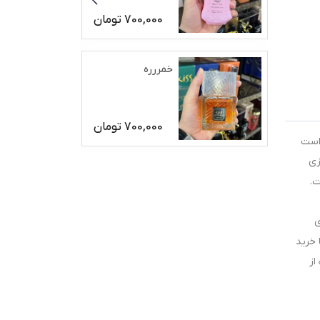
700,000
تومان
خمررره
700,000
تومان
 است
زی
ت.
ی
 خرید
از