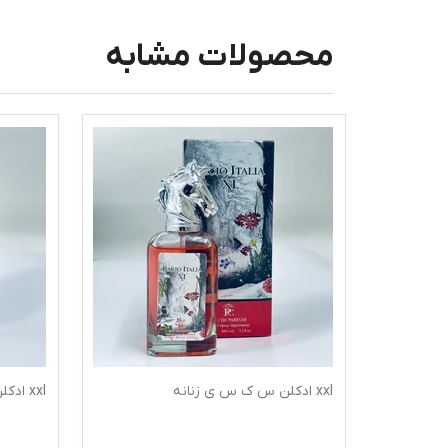
محصولات مشابه
xxl ادکلن س ک س ی زنانه
xxl ادکلن س ک س ی مردانه