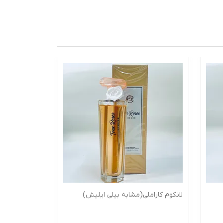
لانکوم کاراملی(مشابه بیلی ایلیش)
امواج گایدنس