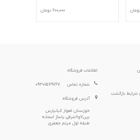
600,000
تومان
ن
اطلاعات فروشگاه
شماره تماس
09301579767
 شرایط بازگشت
آدرس فروشگاه
خوزستان اهواز کیانپارس
بین7و8شرقی پاساژ اسمانه
طبقه اول میثم جعفری