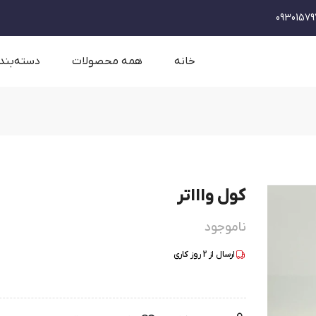
09301579
خانه
همه محصولات
دسته‌بند
کول واااتر
ناموجود
ارسال از
2
روز کاری