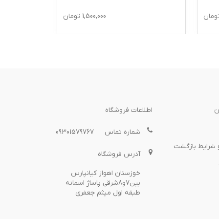
ومان
1,500,000
تومان
ن
اطلاعات فروشگاه
شماره تماس
09301579767
 شرایط بازگشت
آدرس فروشگاه
خوزستان اهواز کیانپارس
بین7و8شرقی پاساژ اسمانه
طبقه اول میثم جعفری