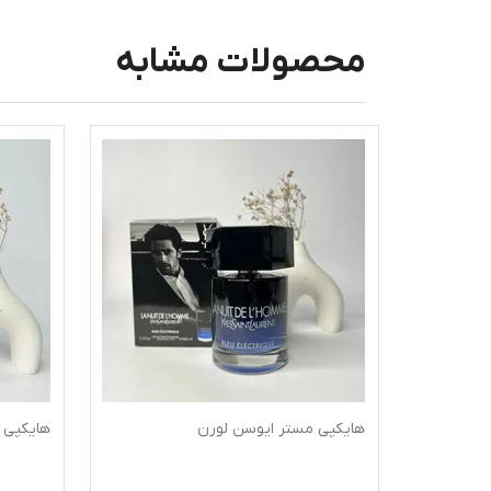
محصولات مشابه
هایکپی مستر ایوسن لورن
هایکپی 