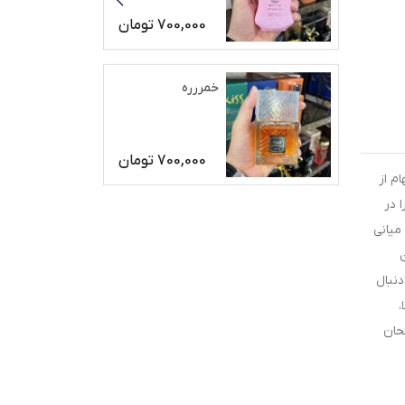
700,000
تومان
خمررره
700,000
تومان
م از
 در
میانی
دنبال
،
حان