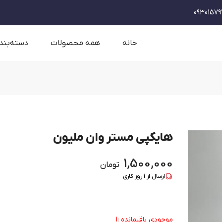
09301579
خانه
همه محصولات
دسته‌بند
هایکپی مستر وان ملیون
1,500,000
تومان
ارسال از
1
روز کاری
موجودی باقیمانده :1